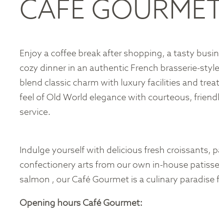
CAFÉ GOURME
Enjoy a coffee break after shopping, a tasty busin
cozy dinner in an authentic French brasserie-sty
blend classic charm with luxury facilities and trea
feel of Old World elegance with courteous, friend
service.
Indulge yourself with delicious fresh croissants, 
confectionery arts from our own in-house patisseri
salmon , our Café Gourmet is a culinary paradise f
Opening hours Café Gourmet: