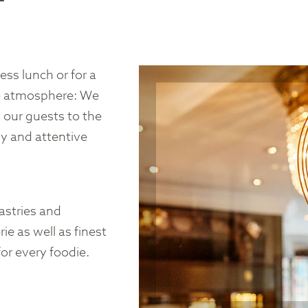
T
ess lunch or for a
le atmosphere: We
t our guests to the
ly and attentive
pastries and
e as well as finest
or every foodie.