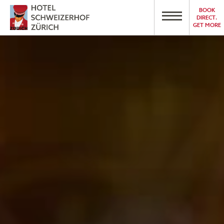
BOOK
DIRECT.
GET MORE