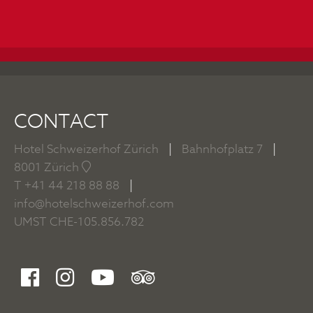
CONTACT
Hotel Schweizerhof Zürich
|
Bahnhofplatz 7
|
8001 Zürich
T
+41 44 218 88 88
|
info@hotelschweizerhof.com
UMST CHE-105.856.782