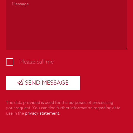
Please call me
SEND MESSAGE
The data provided is used for the purposes of processing
your request. You can find further information regarding data
use in the
privacy statement
.