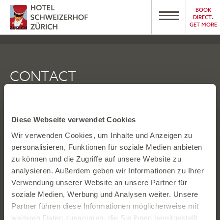
BOOK
DIRECT.
GET MORE
CONTACT
Hotel Schweizerhof Zürich
|
Bahnhofplatz 7
|
8001 Zürich
Diese Webseite verwendet Cookies
T
+41 44 218 88 88
|
info@hotelschweizerhof.com
Wir verwenden Cookies, um Inhalte und Anzeigen zu
personalisieren, Funktionen für soziale Medien anbieten
UMST CHE-105.856.782
zu können und die Zugriffe auf unsere Website zu
analysieren. Außerdem geben wir Informationen zu Ihrer
Verwendung unserer Website an unsere Partner für
soziale Medien, Werbung und Analysen weiter. Unsere
Partner führen diese Informationen möglicherweise mit
weiteren Daten zusammen, die Sie ihnen bereitgestellt