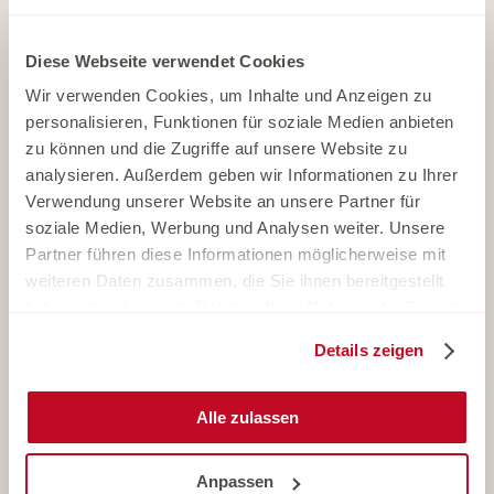
Website
+41442186511
Diese Webseite verwendet Cookies
info@nationalmuseum.ch
Wir verwenden Cookies, um Inhalte und Anzeigen zu
personalisieren, Funktionen für soziale Medien anbieten
Google Maps
zu können und die Zugriffe auf unsere Website zu
analysieren. Außerdem geben wir Informationen zu Ihrer
Verwendung unserer Website an unsere Partner für
soziale Medien, Werbung und Analysen weiter. Unsere
Partner führen diese Informationen möglicherweise mit
weiteren Daten zusammen, die Sie ihnen bereitgestellt
haben oder die sie im Rahmen Ihrer Nutzung der Dienste
gesammelt haben.
Details zeigen
Alle zulassen
Anpassen