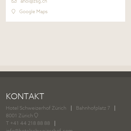
ahoi@zsg.ch
Google Maps
KONTAKT
Hotel Schweizerhof Zürich
|
Bahnhofplatz 7
|
8001 Zürich
T
+41 44 218 88 88
|