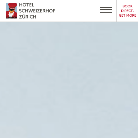
BOOK
DIRECT.
GET MORE