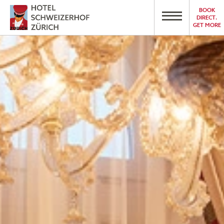
BOOK
DIRECT.
GET MORE