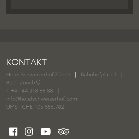
KONTAKT
Hotel Schweizerhof Zürich
|
Bahnhofplatz 7
|
8001 Zürich
T
+41 44 218 88 88
|
info@hotelschweizerhof.com
UMST CHE-105.856.782