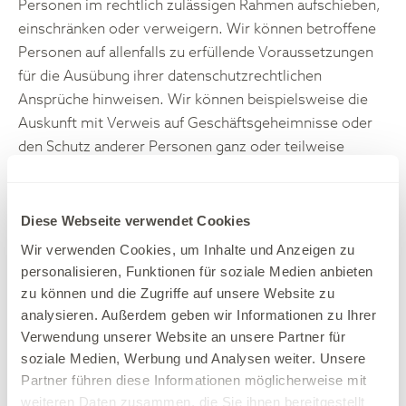
Personen im rechtlich zulässigen Rahmen aufschieben,
einschränken oder verweigern. Wir können betroffene
Personen auf allenfalls zu erfüllende Voraussetzungen
für die Ausübung ihrer datenschutzrechtlichen
Ansprüche hinweisen. Wir können beispielsweise die
Auskunft mit Verweis auf Geschäftsgeheimnisse oder
den Schutz anderer Personen ganz oder teilweise
verweigern. Wir können beispielsweise auch die
Löschung von Personendaten mit Verweis auf
gesetzliche Aufbewahrungspflichten ganz oder
Diese Webseite verwendet Cookies
teilweise verweigern.
Wir verwenden Cookies, um Inhalte und Anzeigen zu
personalisieren, Funktionen für soziale Medien anbieten
Wir können für die Ausübung der Rechte
zu können und die Zugriffe auf unsere Website zu
ausnahmsweise
Kosten vorsehen. Wir informieren
analysieren. Außerdem geben wir Informationen zu Ihrer
betroffene Personen vorgängig über allfällige Kosten.
Verwendung unserer Website an unsere Partner für
soziale Medien, Werbung und Analysen weiter. Unsere
Wir sind verpflichtet, betroffene Personen, die Auskunft
Partner führen diese Informationen möglicherweise mit
verlangen oder andere Rechte geltend machen, mit
weiteren Daten zusammen, die Sie ihnen bereitgestellt